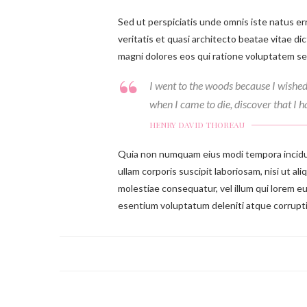
Sed ut perspiciatis unde omnis iste natus e
veritatis et quasi architecto beatae vitae d
magni dolores eos qui ratione voluptatem se
I went to the woods because I wished to
when I came to die, discover that I h
HENRY DAVID THOREAU
Quia non numquam eius modi tempora incidun
ullam corporis suscipit laboriosam, nisi ut a
molestiae consequatur, vel illum qui lorem e
esentium voluptatum deleniti atque corrupti