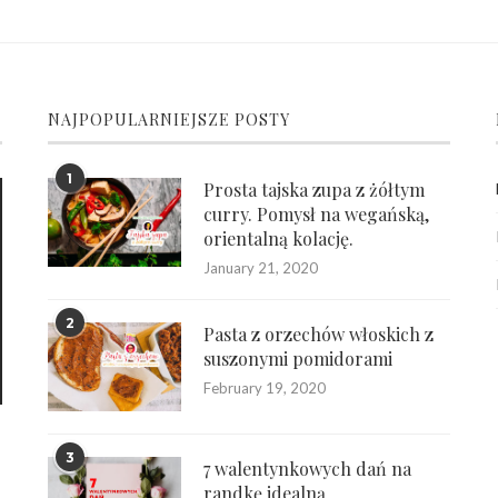
NAJPOPULARNIEJSZE POSTY
1
Prosta tajska zupa z żółtym
curry. Pomysł na wegańską,
orientalną kolację.
January 21, 2020
2
Pasta z orzechów włoskich z
suszonymi pomidorami
February 19, 2020
3
7 walentynkowych dań na
randkę idealną