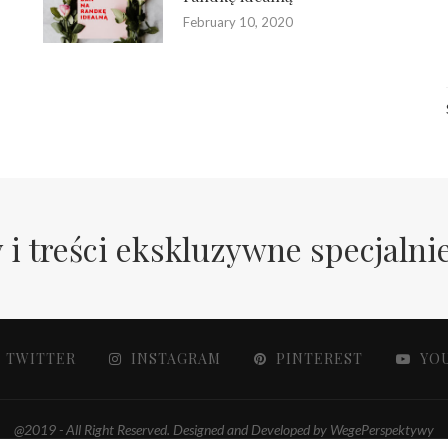
February 10, 2020
 i treści ekskluzywne specjalni
TWITTER
INSTAGRAM
PINTEREST
YO
@2019 - All Right Reserved. Designed and Developed by WegePerspektywy