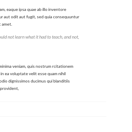
m, eaque ipsa quae ab illo inventore
ur aut odit aut fugit, sed quia consequuntur
t amet.
could not learn what it had to teach, and not,
minima veniam, quis nostrum rcitationem
in ea voluptate velit esse quam nihil
odio dignissimos ducimus qui blanditiis
 provident,