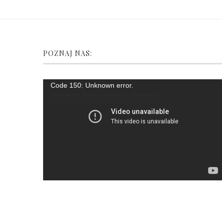
POZNAJ NAS:
Video
Code 150: Unknown error.
Player
Download File: https://youtu.be/fsZG2URGemM?_=1