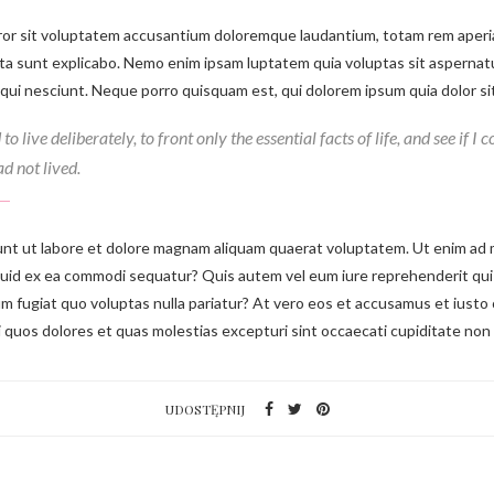
rror sit voluptatem accusantium doloremque laudantium, totam rem aperia
icta sunt explicabo. Nemo enim ipsam luptatem quia voluptas sit aspernat
qui nesciunt. Neque porro quisquam est, qui dolorem ipsum quia dolor si
 live deliberately, to front only the essential facts of life, and see if I 
ad not lived.
t ut labore et dolore magnam aliquam quaerat voluptatem. Ut enim ad 
liquid ex ea commodi sequatur? Quis autem vel eum iure reprehenderit qui 
um fugiat quo voluptas nulla pariatur? At vero eos et accusamus et iusto 
 quos dolores et quas molestias excepturi sint occaecati cupiditate non
UDOSTĘPNIJ