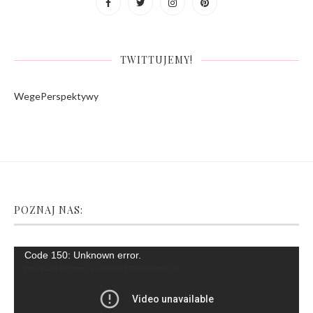
TWITTUJEMY!
WegePerspektywy
POZNAJ NAS:
Video
Code 150: Unknown error.
Player
Download File: https://youtu.be/fsZG2URGemM?_=1