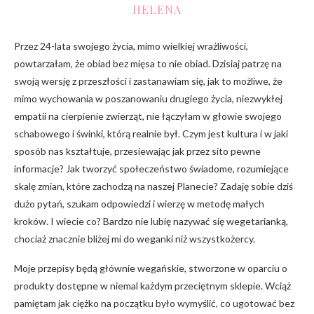
HELENA
Przez 24-lata swojego życia, mimo wielkiej wrażliwości,
powtarzałam, że obiad bez mięsa to nie obiad. Dzisiaj patrzę na
swoją wersję z przeszłości i zastanawiam się, jak to możliwe, że
mimo wychowania w poszanowaniu drugiego życia, niezwykłej
empatii na cierpienie zwierząt, nie łączyłam w głowie swojego
schabowego i świnki, którą realnie był. Czym jest kultura i w jaki
sposób nas kształtuje, przesiewając jak przez sito pewne
informacje? Jak tworzyć społeczeństwo świadome, rozumiejące
skalę zmian, które zachodzą na naszej Planecie? Zadaję sobie dziś
dużo pytań, szukam odpowiedzi i wierzę w metodę małych
kroków. I wiecie co? Bardzo nie lubię nazywać się wegetarianką,
chociaż znacznie bliżej mi do weganki niż wszystkożercy.
Moje przepisy będą głównie wegańskie, stworzone w oparciu o
produkty dostępne w niemal każdym przeciętnym sklepie. Wciąż
pamiętam jak ciężko na początku było wymyślić, co ugotować bez