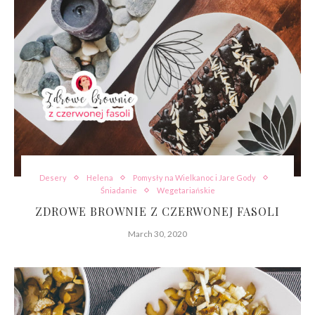
Desery
Helena
Pomysły na Wielkanoc i Jare Gody
Śniadanie
Wegetariańskie
ZDROWE BROWNIE Z CZERWONEJ FASOLI
March 30, 2020