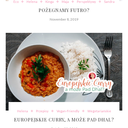
Eco
Helena
Kinga
Maja
Perspektywy
Sandra
POŻEGNAMY FUTRO?
November 8, 2019
Helena
Przepisy
Vegan-Friendly
Wegetariańskie
EUROPEJSKIE CURRY, A MOŻE PAD DHAL?