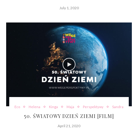
July 1, 2020
Eco
Helena
Kinga
Maja
Perspektywy
Sandra
50. ŚWIATOWY DZIEŃ ZIEMI [FILM]
April 21, 2020