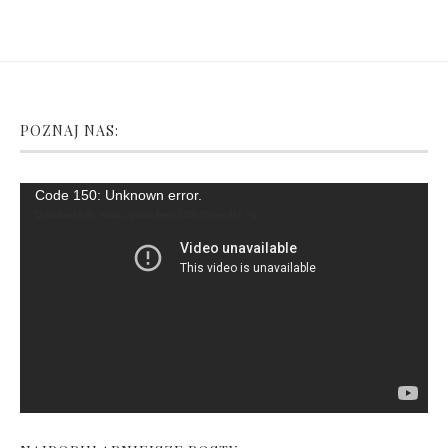
POZNAJ NAS:
Video
Code 150: Unknown error.
Player
Download File: https://youtu.be/fsZG2URGemM?_=1