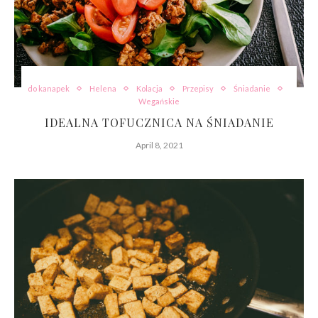
do kanapek
Helena
Kolacja
Przepisy
Śniadanie
Wegańskie
IDEALNA TOFUCZNICA NA ŚNIADANIE
April 8, 2021