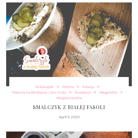
do kanapek
Helena
Kolacja
Pomysły na Wielkanoc i Jare Gody
Śniadanie
Wegańskie
Wegetariańskie
SMALCZYK Z BIAŁEJ FASOLI
April 9, 2020