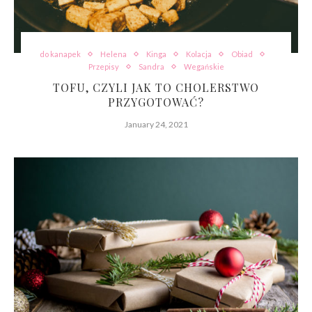
do kanapek
Helena
Kinga
Kolacja
Obiad
Przepisy
Sandra
Wegańskie
TOFU, CZYLI JAK TO CHOLERSTWO
PRZYGOTOWAĆ?
January 24, 2021