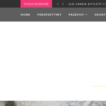
WASZE ULUBIONE
MLEKO ROŚLINNE – JAK
HOME
PERSPEKTYWY
PRZEPISY
SKONTA