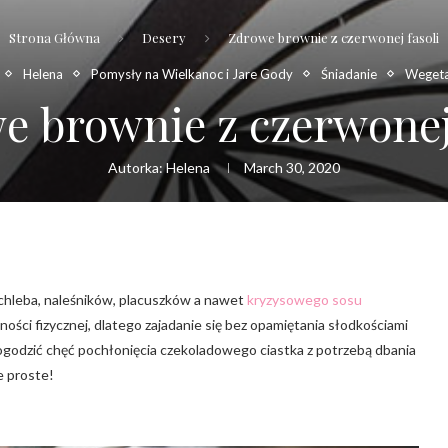
Strona Główna
Desery
Zdrowe brownie z czerwonej fasoli
Helena
Pomysły na Wielkanoc i Jare Gody
Śniadanie
Wegeta
e brownie z czerwonej 
Autorka:
Helena
March 30, 2020
?
 chleba, naleśników, placuszków a nawet
kryzysowego sosu
ości fizycznej, dlatego zajadanie się bez opamiętania słodkościami
pogodzić chęć pochłonięcia czekoladowego ciastka z potrzebą dbania
e proste!