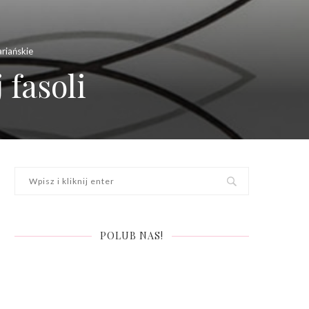
riańskie
fasoli
POLUB NAS!