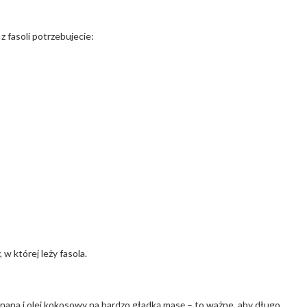
 fasoli potrzebujecie:
w której leży fasola.
banana i olej kokosowy na bardzo gładką masę – to ważne, aby długo