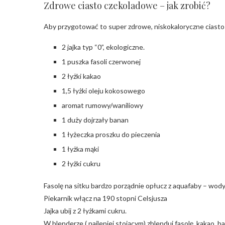
Zdrowe ciasto czekoladowe – jak zrobić?
Aby przygotować to super zdrowe, niskokaloryczne ciasto z
2 jajka typ “0”, ekologiczne.
1 puszka fasoli czerwonej
2 łyżki kakao
1,5 łyżki oleju kokosowego
aromat rumowy/waniliowy
1 duży dojrzały banan
1 łyżeczka proszku do pieczenia
1 łyżka mąki
2 łyżki cukru
Fasolę na sitku bardzo porządnie opłucz z aquafaby – wody, 
Piekarnik włącz na 190 stopni Celsjusza
Jajka ubij z 2 łyżkami cukru.
W blenderze ( najlepiej stojącym) zblenduj fasolę, kakao, 