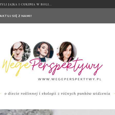
IE WYBRAĆ I DLACZEGO?
KTUJ SIĘ Z NAMI!
o diecie roślinnej i ekologii z różnych punków widzenia