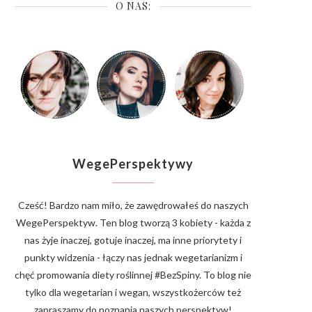
O NAS:
WegePerspektywy
Cześć! Bardzo nam miło, że zawędrowałeś do naszych
WegePerspektyw. Ten blog tworzą 3 kobiety - każda z
nas żyje inaczej, gotuje inaczej, ma inne priorytety i
punkty widzenia - łączy nas jednak wegetarianizm i
chęć promowania diety roślinnej #BezSpiny. To blog nie
tylko dla wegetarian i wegan, wszystkożerców też
zapraszamy do poznania naszych perspektyw!