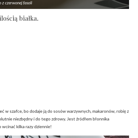
to z czerwonej fasoli
ilością białka.
eć w szafce, bo dodaje ją do sosów warzywnych, makaronów, robię z
solutnie niezbędny i do tego zdrowy. Jest źródłem błonnika
 wcinać kilka razy dziennie!