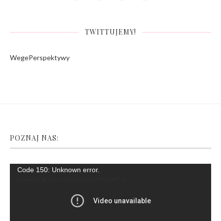
TWITTUJEMY!
WegePerspektywy
POZNAJ NAS:
Video
Code 150: Unknown error.
Player
Download File: https://youtu.be/fsZG2URGemM?_=1