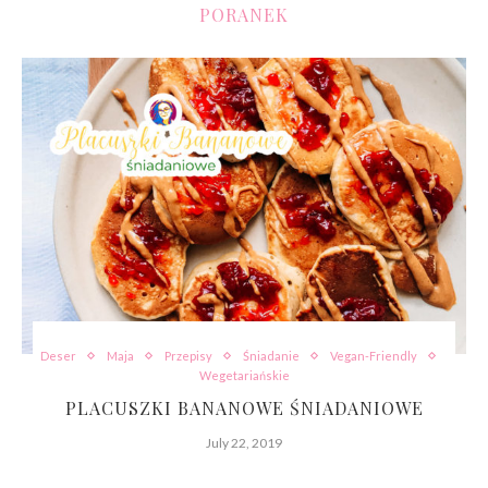
PORANEK
Deser
Maja
Przepisy
Śniadanie
Vegan-Friendly
Wegetariańskie
PLACUSZKI BANANOWE ŚNIADANIOWE
July 22, 2019