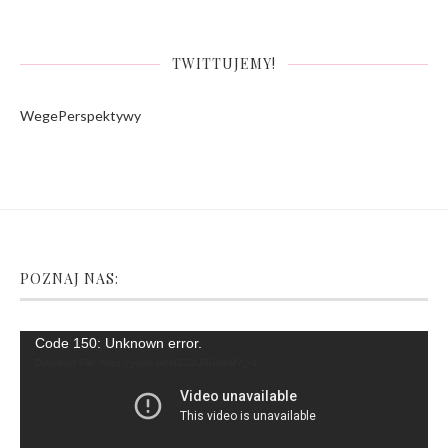
TWITTUJEMY!
WegePerspektywy
POZNAJ NAS:
Video
Code 150: Unknown error.
Player
Download File: https://youtu.be/fsZG2URGemM?_=1