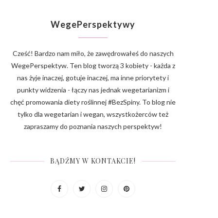
WegePerspektywy
Cześć! Bardzo nam miło, że zawędrowałeś do naszych
WegePerspektyw. Ten blog tworzą 3 kobiety - każda z
nas żyje inaczej, gotuje inaczej, ma inne priorytety i
punkty widzenia - łączy nas jednak wegetarianizm i
chęć promowania diety roślinnej #BezSpiny. To blog nie
tylko dla wegetarian i wegan, wszystkożerców też
zapraszamy do poznania naszych perspektyw!
BĄDŹMY W KONTAKCIE!