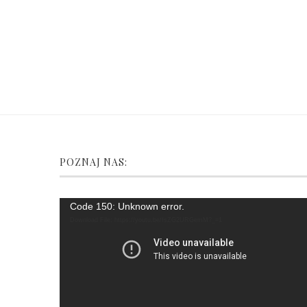
POZNAJ NAS:
Video
Code 150: Unknown error.
Player
Download File: https://youtu.be/fsZG2URGemM?_=1