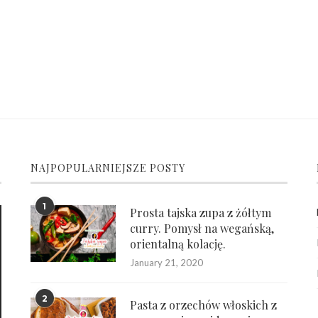
NAJPOPULARNIEJSZE POSTY
1
Prosta tajska zupa z żółtym
curry. Pomysł na wegańską,
orientalną kolację.
January 21, 2020
2
Pasta z orzechów włoskich z