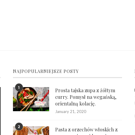
NAJPOPULARNIEJSZE POSTY
1
Prosta tajska zupa z żółtym
curry. Pomysł na wegańską,
orientalną kolację.
January 21, 2020
2
Pasta z orzechów włoskich z