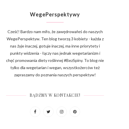
WegePerspektywy
Cześć! Bardzo nam miło, że zawędrowałeś do naszych
WegePerspektyw. Ten blog tworzą 3 kobiety - każda z
nas żyje inaczej, gotuje inaczej, ma inne priorytety i
punkty widzenia - łączy nas jednak wegetarianizm i
chęć promowania diety roślinnej #BezSpiny. To blog nie
tylko dla wegetarian i wegan, wszystkożerców też
zapraszamy do poznania naszych perspektyw!
BĄDŹMY W KONTAKCIE!