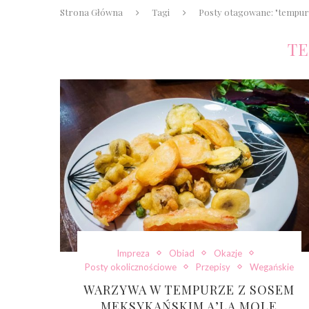
Strona Główna
Tagi
Posty otagowane: "tempur
T
Impreza
Obiad
Okazje
Posty okolicznościowe
Przepisy
Wegańskie
WARZYWA W TEMPURZE Z SOSEM
MEKSYKAŃSKIM A’LA MOLE