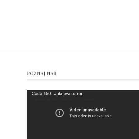
POZNAJ NAS:
Video
Code 150: Unknown error.
Player
Download File: https://youtu.be/fsZG2URGemM?_=1