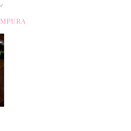
a"
EMPURA