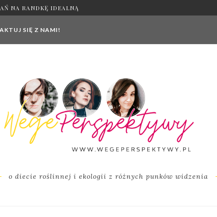
AŃ NA RANDKĘ IDEALNĄ
KTUJ SIĘ Z NAMI!
o diecie roślinnej i ekologii z różnych punków widzenia