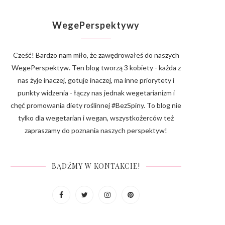
WegePerspektywy
Cześć! Bardzo nam miło, że zawędrowałeś do naszych
WegePerspektyw. Ten blog tworzą 3 kobiety - każda z
nas żyje inaczej, gotuje inaczej, ma inne priorytety i
punkty widzenia - łączy nas jednak wegetarianizm i
chęć promowania diety roślinnej #BezSpiny. To blog nie
tylko dla wegetarian i wegan, wszystkożerców też
zapraszamy do poznania naszych perspektyw!
BĄDŹMY W KONTAKCIE!