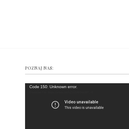
POZNAJ NAS:
Video
Code 150: Unknown error.
Player
Download File: https://youtu.be/fsZG2URGemM?_=1