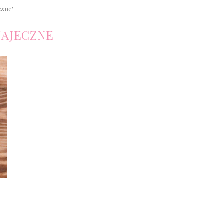
czne"
JAJECZNE