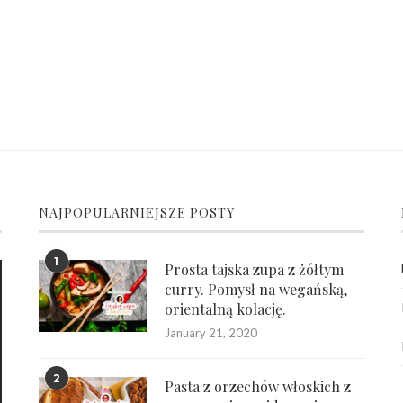
NAJPOPULARNIEJSZE POSTY
1
Prosta tajska zupa z żółtym
curry. Pomysł na wegańską,
orientalną kolację.
January 21, 2020
2
Pasta z orzechów włoskich z