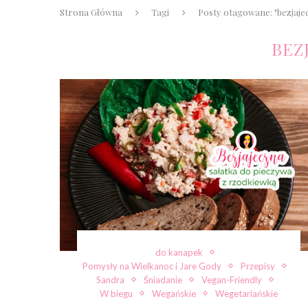
Strona Główna
Tagi
Posty otagowane: "bezjaje
BEZ
do kanapek
Pomysły na Wielkanoc i Jare Gody
Przepisy
Sandra
Śniadanie
Vegan-Friendly
W biegu
Wegańskie
Wegetariańskie