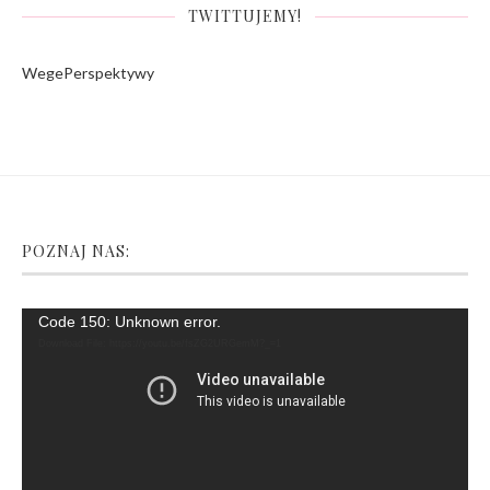
TWITTUJEMY!
WegePerspektywy
POZNAJ NAS:
Video
Code 150: Unknown error.
Player
Download File: https://youtu.be/fsZG2URGemM?_=1