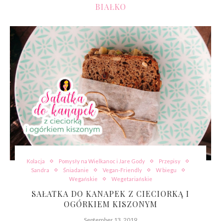
BIAŁKO
Kolacja
Pomysły na Wielkanoc i Jare Gody
Przepisy
Sandra
Śniadanie
Vegan-Friendly
W biegu
Wegańskie
Wegetariańskie
SAŁATKA DO KANAPEK Z CIECIORKĄ I
OGÓRKIEM KISZONYM
September 13, 2019