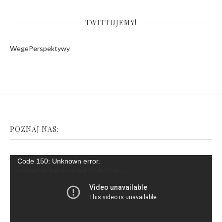
TWITTUJEMY!
WegePerspektywy
POZNAJ NAS:
Video
Code 150: Unknown error.
Player
Download File: https://youtu.be/fsZG2URGemM?_=1