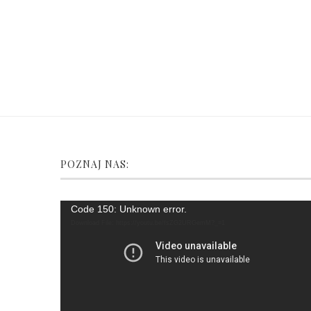
POZNAJ NAS:
Video
Code 150: Unknown error.
Player
Download File: https://youtu.be/fsZG2URGemM?_=1