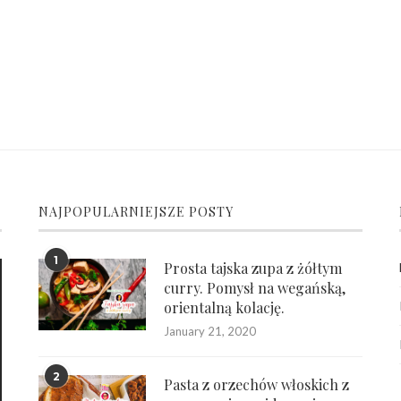
NAJPOPULARNIEJSZE POSTY
1
Prosta tajska zupa z żółtym
curry. Pomysł na wegańską,
orientalną kolację.
January 21, 2020
2
Pasta z orzechów włoskich z