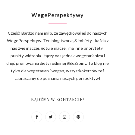
WegePerspektywy
Cześć! Bardzo nam miło, że zawędrowałeś do naszych
WegePerspektyw. Ten blog tworzą 3 kobiety - każda z
nas żyje inaczej, gotuje inaczej, ma inne priorytety i
punkty widzenia - łączy nas jednak wegetarianizm i
chęć promowania diety roślinnej #BezSpiny. To blog nie
tylko dla wegetarian i wegan, wszystkożerców też
zapraszamy do poznania naszych perspektyw!
BĄDŹMY W KONTAKCIE!