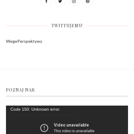
TWITTUJEMY!
WegePerspektywy
POZNAJ NAS:
Video
Code 150: Unknown error.
Player
Download File: https://youtu.be/fsZG2URGemM?_=1