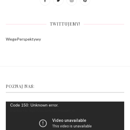
TWITTUJEMY!
WegePerspektywy
POZNAJ NAS:
Video
Code 150: Unknown error.
Player
Download File: https://youtu.be/fsZG2URGemM?_=1