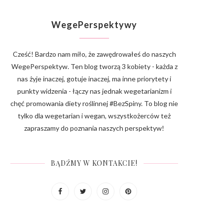
WegePerspektywy
Cześć! Bardzo nam miło, że zawędrowałeś do naszych
WegePerspektyw. Ten blog tworzą 3 kobiety - każda z
nas żyje inaczej, gotuje inaczej, ma inne priorytety i
punkty widzenia - łączy nas jednak wegetarianizm i
chęć promowania diety roślinnej #BezSpiny. To blog nie
tylko dla wegetarian i wegan, wszystkożerców też
zapraszamy do poznania naszych perspektyw!
BĄDŹMY W KONTAKCIE!