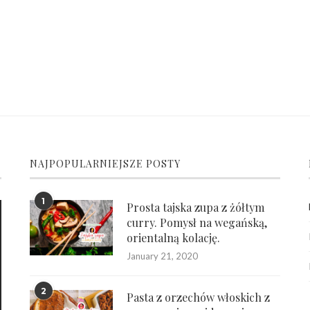
NAJPOPULARNIEJSZE POSTY
1
Prosta tajska zupa z żółtym
curry. Pomysł na wegańską,
orientalną kolację.
January 21, 2020
2
Pasta z orzechów włoskich z