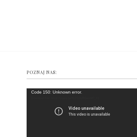
POZNAJ NAS:
Video
Code 150: Unknown error.
Player
Download File: https://youtu.be/fsZG2URGemM?_=1