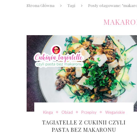
Strona Główna
Tagi
Posty otagowane: "makaro
MAKARO
Kinga
Obiad
Przepisy
Wegańskie
TAGIATELLE Z CUKINII CZYLI
PASTA BEZ MAKARONU