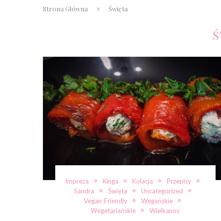
Strona Główna
Święta
Ś
Impreza
Kinga
Kolacja
Przepisy
Sandra
Święta
Uncategorized
Vegan-Friendly
Wegańskie
Wegetariańskie
Wielkanoc