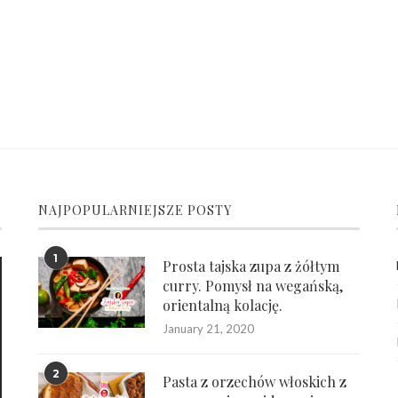
NAJPOPULARNIEJSZE POSTY
1
Prosta tajska zupa z żółtym
curry. Pomysł na wegańską,
orientalną kolację.
January 21, 2020
2
Pasta z orzechów włoskich z