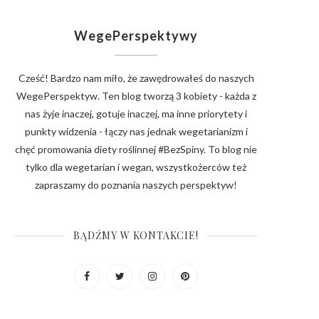
WegePerspektywy
Cześć! Bardzo nam miło, że zawędrowałeś do naszych
WegePerspektyw. Ten blog tworzą 3 kobiety - każda z
nas żyje inaczej, gotuje inaczej, ma inne priorytety i
punkty widzenia - łączy nas jednak wegetarianizm i
chęć promowania diety roślinnej #BezSpiny. To blog nie
tylko dla wegetarian i wegan, wszystkożerców też
zapraszamy do poznania naszych perspektyw!
BĄDŹMY W KONTAKCIE!