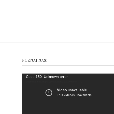
POZNAJ NAS:
Video
Code 150: Unknown error.
Player
Download File: https://youtu.be/fsZG2URGemM?_=1