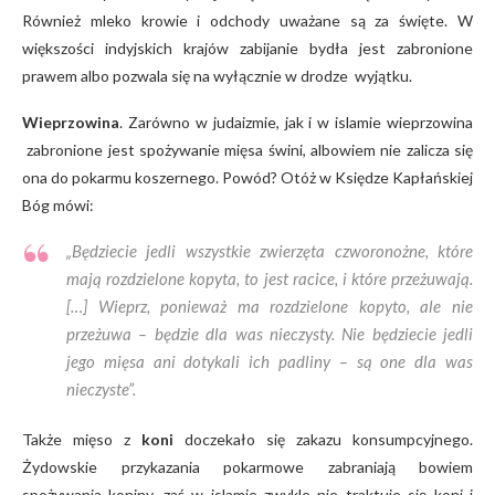
Również mleko krowie i odchody uważane są za święte. W
większości indyjskich krajów zabijanie bydła jest zabronione
prawem albo pozwala się na wyłącznie w drodze wyjątku.
Wieprzowina
. Zarówno w judaizmie, jak i w islamie wieprzowina
zabronione jest spożywanie mięsa świni, albowiem nie zalicza się
ona do pokarmu koszernego. Powód? Otóż w Księdze Kapłańskiej
Bóg mówi:
„Będziecie jedli wszystkie zwierzęta czworonożne, które
mają rozdzielone kopyta, to jest racice, i które przeżuwają.
[…] Wieprz, ponieważ ma rozdzielone kopyto, ale nie
przeżuwa – będzie dla was nieczysty. Nie będziecie jedli
jego mięsa ani dotykali ich padliny – są one dla was
nieczyste”.
Także mięso z
koni
doczekało się zakazu konsumpcyjnego.
Żydowskie przykazania pokarmowe zabraniają bowiem
spożywania koniny, zaś w islamie zwykle nie traktuje się koni i