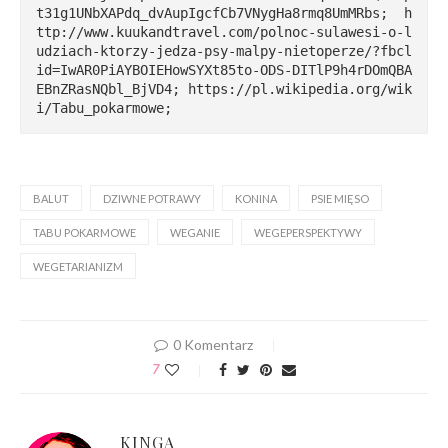
t31g1UNbXAPdq_dvAupIgcfCb7VNygHa8rmq8UmMRbs;  h
ttp://www.kuukandtravel.com/polnoc-sulawesi-o-l
udziach-ktorzy-jedza-psy-malpy-nietoperze/?fbcl
id=IwAR0PiAYBOIEHowSYXt85to-ODS-DITlP9h4rDOmQBA
EBnZRasNQbl_BjVD4; https://pl.wikipedia.org/wik
i/Tabu_pokarmowe;
BALUT
DZIWNE POTRAWY
KONINA
PSIE MIĘSO
TABU POKARMOWE
WEGANIE
WEGEPERSPEKTYWY
WEGETARIANIZM
0 Komentarz
7
KINGA