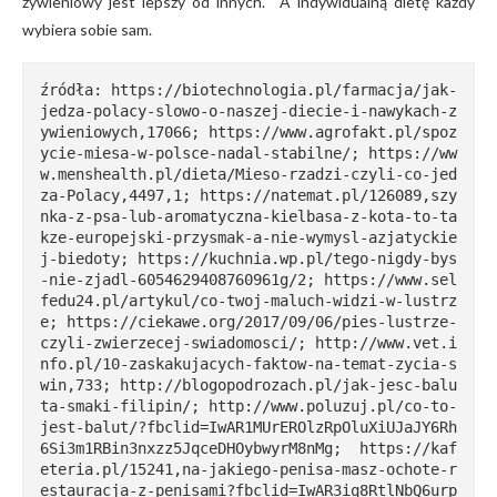
żywieniowy jest lepszy od innych. A indywidualną dietę każdy
wybiera sobie sam.
źródła: https://biotechnologia.pl/farmacja/jak-
jedza-polacy-slowo-o-naszej-diecie-i-nawykach-z
ywieniowych,17066; https://www.agrofakt.pl/spoz
ycie-miesa-w-polsce-nadal-stabilne/; https://ww
w.menshealth.pl/dieta/Mieso-rzadzi-czyli-co-jed
za-Polacy,4497,1; https://natemat.pl/126089,szy
nka-z-psa-lub-aromatyczna-kielbasa-z-kota-to-ta
kze-europejski-przysmak-a-nie-wymysl-azjatyckie
j-biedoty; https://kuchnia.wp.pl/tego-nigdy-bys
-nie-zjadl-6054629408760961g/2; https://www.sel
fedu24.pl/artykul/co-twoj-maluch-widzi-w-lustrz
e; https://ciekawe.org/2017/09/06/pies-lustrze-
czyli-zwierzecej-swiadomosci/; http://www.vet.i
nfo.pl/10-zaskakujacych-faktow-na-temat-zycia-s
win,733; http://blogopodrozach.pl/jak-jesc-balu
ta-smaki-filipin/; http://www.poluzuj.pl/co-to-
jest-balut/?fbclid=IwAR1MUrEROlzRpOluXiUJaJY6Rh
6Si3m1RBin3nxzz5JqceDHOybwyrM8nMg;  https://kaf
eteria.pl/15241,na-jakiego-penisa-masz-ochote-r
estauracja-z-penisami?fbclid=IwAR3iq8RtlNbQ6urp