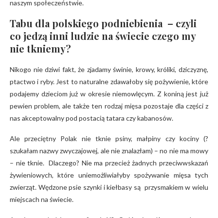
naszym społeczeństwie.
Tabu dla polskiego podniebienia – czyli
co jedzą inni ludzie na świecie czego my
nie tkniemy?
Nikogo nie dziwi fakt, że zjadamy świnie, krowy, króliki, dziczyznę,
ptactwo i ryby. Jest to naturalne zdawałoby się pożywienie, które
podajemy dzieciom już w okresie niemowlęcym. Z koniną jest już
pewien problem, ale także ten rodzaj mięsa pozostaje dla części z
nas akceptowalny pod postacią tatara czy kabanosów.
Ale przeciętny Polak nie tknie psiny, małpiny czy kociny (?
szukałam nazwy zwyczajowej, ale nie znalazłam) – no nie ma mowy
– nie tknie. Dlaczego? Nie ma przecież żadnych przeciwwskazań
żywieniowych, które uniemożliwiałyby spożywanie mięsa tych
zwierząt. Wędzone psie szynki i kiełbasy są przysmakiem w wielu
miejscach na świecie.