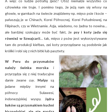
A więc co ludzie potrafią zjeść? Otóż niemalże wszystko co
człowieka nie truje. I pomimo tego, że jeżą nam się włosy na
głowie, w garnkach na świecie znajdziemy np. mięso psie i kocie –
pałaszują je w Chinach, Korei Północnej, Korei Południowej, na
Filipinach, czy w Wietnamie. Azja, wiadomo, no żadna to nowina…
ale bardziej szokujący może być fakt, że
psy i koty jada się
również w Szwajcarii
… tak, mięso z psów jest wykorzystywane
tam do produkcji kiełbas, zaś koty przyrządzane są podobnie jak
króliki i robi się z nich bitki lub pasztety.
W Peru do przysmaków
należy świnka morska
i
przyrządza się z niej tradycyjne
danie zwane
cuy
.
Małpy
są
jadane między innymi na
północy Sulawesi,
indonezyjskiej wyspy.
Jądra
byków są przysmakiem kuchni
hiszpańskiej, ale nie gardzą