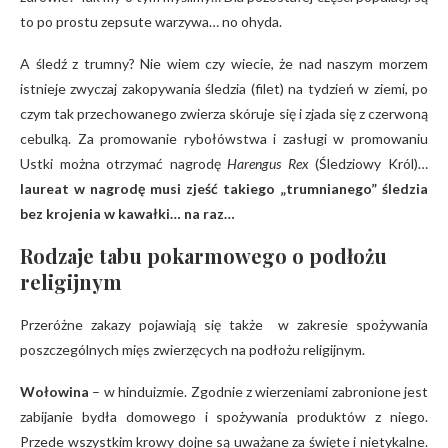
to po prostu zepsute warzywa… no ohyda.
A śledź z trumny? Nie wiem czy wiecie, że nad naszym morzem
istnieje zwyczaj zakopywania śledzia (filet) na tydzień w ziemi, po
czym tak przechowanego zwierza skóruje się i zjada się z czerwoną
cebulką. Za promowanie rybołówstwa i zasługi w promowaniu
Ustki można otrzymać nagrodę
Harengus Rex
(Śledziowy Król)…
laureat w nagrodę musi zjeść takiego „trumnianego” śledzia
bez krojenia w kawałki… na raz…
Rodzaje tabu pokarmowego o podłożu
religijnym
Przeróżne zakazy pojawiają się także w zakresie spożywania
poszczególnych mięs zwierzęcych na podłożu religijnym.
Wołowina
– w hinduizmie. Zgodnie z wierzeniami zabronione jest
zabijanie bydła domowego i spożywania produktów z niego.
Przede wszystkim krowy dojne są uważane za święte i nietykalne.