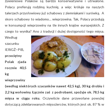
żywieniowe Polaków są bardzo konserwatywne i utrwalone.
Polacy preferują rodzimą kuchnię, a więc króluje na naszych
talerzach przysłowiowy już schabowy z ziemniakami i surówką. A
skoro schabowy to wiadomo… wieprzowina. Tak, Polacy przodują
w konsumpcji wieprzowiny na tle innych krajów europejskich. Z
czego to wynika? Ano z tra
dycji i dużej dostępności tego mięsa.
Według
szacunku
IERiGŻ–PIB,
przeciętny
Polak zjada
rocznie 40,5
kg
wieprzowiny
(według niektórych szacunków nawet 42,5 kg), 30 kg drobiu i
2,2 kg wołowiny. Łącznie zaś z podrobami, spożyje ok. 78,5 kg
mięsa w ciągu roku.
Oczywiście dane przywołane powyżej
dotyczącą zdeklarowanych mięsożerców, których jest ok. 87 % w