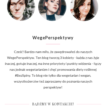
WegePerspektywy
Cześć! Bardzo nam miło, że zawędrowałeś do naszych
WegePerspektyw. Ten blog tworzą 3 kobiety - każda z nas żyje
inaczej, gotuje inaczej, ma inne priorytety i punkty widzenia - łączy
nas jednak wegetarianizm i chęć promowania diety roślinnej
#BezSpiny. To blog nie tylko dla wegetarian i wegan,
wszystkożerców też zapraszamy do poznania naszych
perspektyw!
BĄDŹMY W KONTAKCIE!