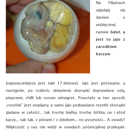
Na Filipinach
zajadają się
daniem o
wdzięcznej
nazwie
balut,
a
jest to jajo z
zarodkiem
kaczym
(najsmaczniejszy jest taki 17-dniowy). Jajo jest gotowane, a
następnie, po rozbiciu sklepienia skorupki doprawiane solą,
pieprzem, chilli lub sosem winegret. Powstały w ten sposób
„rosołek” jest wypijany, a samo jajo pozbawiane resztki skorupki
zjadane w całości… tak trochę białka, trochę żółtka, no i płód
kaczy… tak tak, z piórami i z dziobem… no pyszności… A owady?
Większość z nas nie widzi w owadach potencjalnej przekąski.