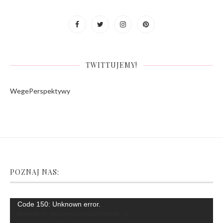
TWITTUJEMY!
WegePerspektywy
POZNAJ NAS:
Video
Code 150: Unknown error.
Player
Download File: https://youtu.be/fsZG2URGemM?_=1