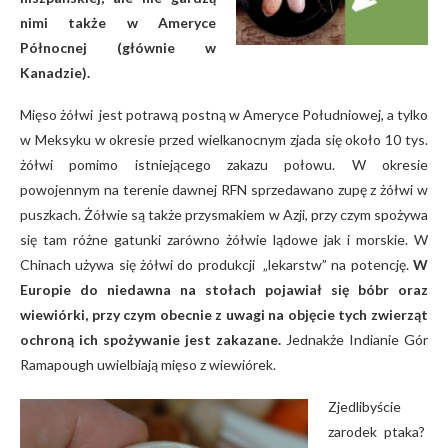
nimi także w Ameryce
Północnej (głównie w
Kanadzie).
Mięso żółwi jest potrawą postną w Ameryce Południowej, a tylko
w Meksyku w okresie przed wielkanocnym zjada się około 10 tys.
żółwi pomimo istniejącego zakazu połowu. W okresie
powojennym na terenie dawnej RFN sprzedawano zupę z żółwi w
puszkach. Żółwie są także przysmakiem w Azji, przy czym spożywa
się tam różne gatunki zarówno żółwie lądowe jak i morskie. W
Chinach używa się żółwi do produkcji „lekarstw” na potencję.
W
Europie do niedawna na stołach pojawiał się bóbr oraz
wiewiórki, przy czym obecnie z uwagi na objęcie tych zwierząt
ochroną ich spożywanie jest zakazane.
Jednakże Indianie Gór
Ramapough uwielbiają mięso z wiewiórek.
Zjedlibyście
zarodek ptaka?