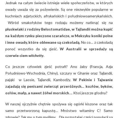
Jednak na całym świecie istnieje wiele społeczeństw, w których
owady uważa się za pożywienie. Są one niezwykle popularne w
kuchniach azjatyckich, afrykańskich i południowoamerykańskich.
Wśród smakołyków tego rodzaju możemy natknąć się na
pluskwiaki z rodziny Belostomatidae, w Tajlandii można kupić
na każdym rynku pieczone szarańcze, w Meksyku koniki polne
i inne owady, które oblewane są czekoladą.
No co… z czekoladą
ponoć wszystko da się zjeść.
W Australii w sprzedaży są
czerwie ciem
witchetty
.
Co jeszcze człowiek zjeść potrafi? Ano żaby (Francja, Azja
Południowo-Wschodnia, Chiny), szczury w Ghanie oraz Tajlandii,
pająki w Laosie, Tajlandii, Kambodży.
W Pekinie i Tajwanie
zajadają się penisami zwierząt przeróżnych… kozłów, byków,
osłów, małp, a nawet żółwi morskich
…. Ktoś jeszcze głodny?
W naszej ojczyźnie chętnie spożywa się ogórki kiszone oraz tak
samo przetworzoną kapustę… Mnóstwo witaminy C! Samo
zdrowie? Tak my o tym myślimy… Dla pozostałej części populacji są