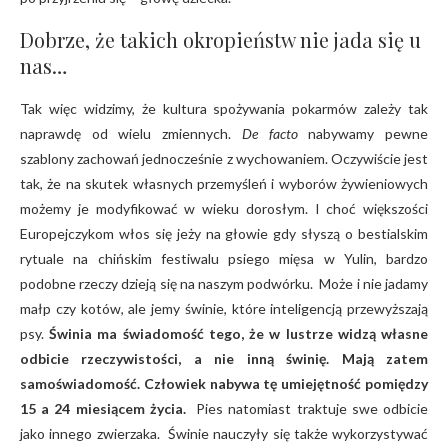
Dobrze, że takich okropieństw nie jada się u
nas…
Tak więc widzimy, że kultura spożywania pokarmów zależy tak
naprawdę od wielu zmiennych.
De facto
nabywamy pewne
szablony zachowań jednocześnie z wychowaniem. Oczywiście jest
tak, że na skutek własnych przemyśleń i wyborów żywieniowych
możemy je modyfikować w wieku dorosłym. I choć większości
Europejczykom włos się jeży na głowie gdy słyszą o bestialskim
rytuale na chińskim festiwalu psiego mięsa w Yulin, bardzo
podobne rzeczy dzieją się na naszym podwórku. Może i nie jadamy
małp czy kotów, ale jemy świnie, które inteligencją przewyższają
psy.
Świnia ma świadomość tego, że w lustrze widzą własne
odbicie rzeczywistości, a nie inną świnię. Mają zatem
samoświadomość. Człowiek nabywa tę umiejętność pomiędzy
15 a 24 miesiącem życia.
Pies natomiast traktuje swe odbicie
jako innego zwierzaka. Świnie nauczyły się także wykorzystywać