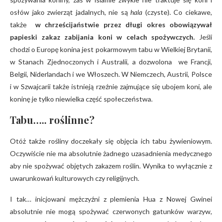
osłów jako zwierząt jadalnych, nie są
hala
(czyste). Co ciekawe,
także
w chrześcijaństwie przez długi okres obowiązywał
papieski zakaz zabijania koni w celach spożywczych.
Jeśli
chodzi o Europę konina jest pokarmowym tabu w Wielkiej Brytanii,
w Stanach Zjednoczonych i Australii, a dozwolona we Francji,
Belgii, Niderlandach i we Włoszech. W Niemczech, Austrii, Polsce
i w Szwajcarii także istnieją rzeźnie zajmujące się ubojem koni, ale
koninę je tylko niewielka część społeczeństwa.
Tabu….. roślinne?
Otóż także rośliny doczekały się objęcia ich tabu żywieniowym.
Oczywiście nie ma absolutnie żadnego uzasadnienia medycznego
aby nie spożywać objętych zakazem roślin. Wynika to wyłącznie z
uwarunkowań kulturowych czy religijnych.
I tak… inicjowani mężczyźni z plemienia Hua z Nowej Gwinei
absolutnie nie mogą spożywać czerwonych gatunków warzyw,