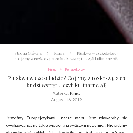
Strona Główna
Kinga
Pluskwa w czekoladzie?
Co jemy z rozkoszą, a co budzi wstręt… czyli kulinarne ĄĘ
Kinga
Perspektywy
Pluskwa w czekoladzie? Co jemy z rozkoszą, a co
budzi wstręt… czyli kulinarne ĄĘ
Autorka:
Kinga
August 16, 2019
Jesteśmy Europejczykami… nasze menu jest zdawałoby się
cywilizowane.. no takie wiecie… na wyższym poziomie… Nie jadamy
obrzydliwości takich jak chociażby w Azji czy w Afryce…