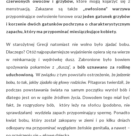
czerwonych owoców i grzybów,
które mogą kojarzyć się z
menstruacją. Zakazane są także
„owłosione” warzywa
przypominające owłosienie łonowe oraz
jeden gatunek grzybów
i korzenie dwóch gatunków pochrzyna o charakterystycznym
zapachu, który ma przypominać miesiączkujące kobiety.
W starożytnej Grecji natomiast nie wolno było zjadać bobu.
Dlaczego? Otóż najpopularniejsze wyjaśnienie opiera się na wierze
w reinkarnację i wędrówkę dusz. Zabronione było bowiem
spożywania pokarmów z „duszą”, a
bób uznawano za roślinę
uduchowioną.
W związku z tym powstało ostrzeżenie, że
jedzenie
bobu, to tak, jakby zjadało się głowy rodziców.
Pitagoras twierdził, że
podczas powstawania świata na samym początku wyrósł bób i
dlatego jest on w ogóle źródłem życia. Dowodem tego miał być
fakt, że rozgryziony bób, który leży na słońcu (podobno, nie
sprawdzałam) wydziela zapach przypominający spermę. Ponadto
kwiat bobu, który został zakopany w ziemi i po kilku dniach
odkopany ma przypominać wyglądem żeńskie genitalia, a nawet –
po przyjrzeniu się – głowę dziecka.