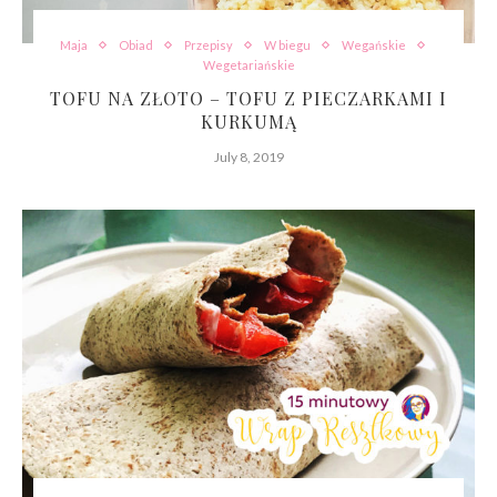
Maja
Obiad
Przepisy
W biegu
Wegańskie
Wegetariańskie
TOFU NA ZŁOTO – TOFU Z PIECZARKAMI I
KURKUMĄ
July 8, 2019