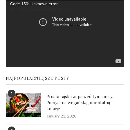
Video
Code 150: Unknown error.
Player
Download File: https://youtu.be/fsZG2URGemM?_=1
NAJPOPULARNIEJSZE POSTY
1
Prosta tajska zupa z żółtym curry.
Pomysł na wegańską, orientalną
kolację.
January 21, 2020