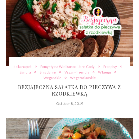
do kanapek
Pomysły na Wielkanoc i Jare Gody
Przepisy
Sandra
Śniadanie
Vegan-Friendly
W biegu
Wegańskie
Wegetariańskie
BEZJAJECZNA SAŁATKA DO PIECZYWA Z
RZODKIEWKĄ
October 8, 2019