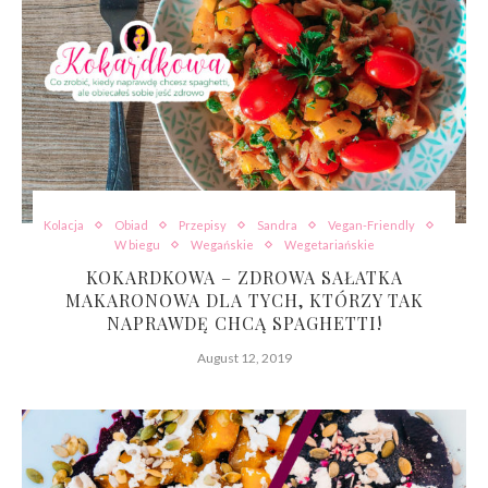
Kolacja
Obiad
Przepisy
Sandra
Vegan-Friendly
W biegu
Wegańskie
Wegetariańskie
KOKARDKOWA – ZDROWA SAŁATKA
MAKARONOWA DLA TYCH, KTÓRZY TAK
NAPRAWDĘ CHCĄ SPAGHETTI!
August 12, 2019