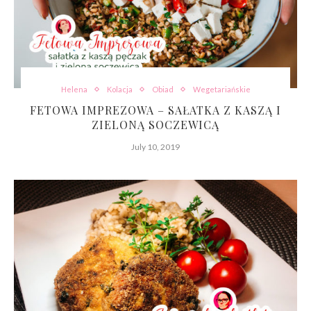
Helena
Kolacja
Obiad
Wegetariańskie
FETOWA IMPREZOWA – SAŁATKA Z KASZĄ I
ZIELONĄ SOCZEWICĄ
July 10, 2019