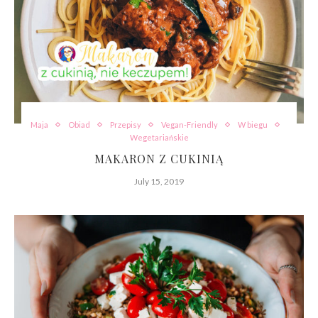
Maja
Obiad
Przepisy
Vegan-Friendly
W biegu
Wegetariańskie
MAKARON Z CUKINIĄ
July 15, 2019