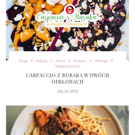
Kinga
Kolacja
Obiad
Przepisy
W biegu
Wegetariańskie
CARPACCIO Z BURAKA W DWÓCH
ODSŁONACH
July 16, 2019