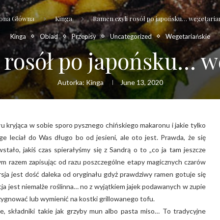
ona Główna
Kinga
Ramen czyli rosół po japońsku… wegetaria
Kinga
Obiad
Przepisy
Uncategorized
Wegetariańskie
 rosół po japońsku… w
Autorka:
Kinga
June 13, 2020
 kryjąca w sobie sporo pysznego chińskiego makaronu i jakie tylko
 leciał do Was długo bo od jesieni, ale oto jest. Prawda, że się
tało, jakiś czas spierałyśmy się z Sandrą o to „co ja tam jeszcze
 tym razem zapisując od razu poszczególne etapy magicznych czarów
rsja jest dość daleka od oryginału gdyż prawdziwy ramen gotuje się
a jest niemalże roślinna… no z wyjątkiem jajek podawanych w zupie
zygnować lub wymienić na kostki grillowanego tofu.
ce, składniki takie jak grzyby mun albo pasta miso… To tradycyjne