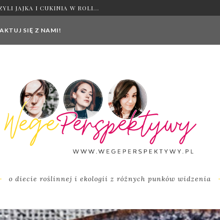
IE WYBRAĆ I DLACZEGO?
KTUJ SIĘ Z NAMI!
o diecie roślinnej i ekologii z różnych punków widzenia