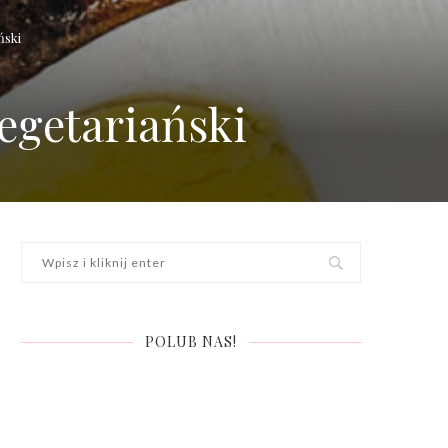
ński
egetariański
POLUB NAS!