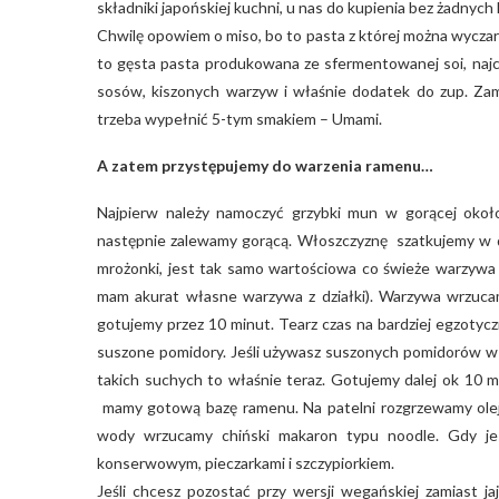
składniki japońskiej kuchni, u nas do kupienia bez żadny
Chwilę opowiem o miso, bo to pasta z której można wyczaro
to gęsta pasta produkowana ze sfermentowanej soi, najczę
sosów, kiszonych warzyw i właśnie dodatek do zup. Zami
trzeba wypełnić 5-tym smakiem – Umami.
A zatem przystępujemy do warzenia ramenu…
Najpierw należy namoczyć grzybki mun w gorącej około
następnie zalewamy gorącą. Włoszczyznę szatkujemy w dro
mrożonki, jest tak samo wartościowa co świeże warzywa a 
mam akurat własne warzywa z działki). Warzywa wrzucam
gotujemy przez 10 minut. Tearz czas na bardziej egzotycz
suszone pomidory. Jeśli używasz suszonych pomidorów w z
takich suchych to właśnie teraz. Gotujemy dalej ok 10
mamy gotową bazę ramenu. Na patelni rozgrzewamy olej i
wody wrzucamy chiński makaron typu noodle. Gdy jes
konserwowym, pieczarkami i szczypiorkiem.
Jeśli chcesz pozostać przy wersji wegańskiej zamiast ja