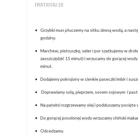
INSTRUKCJE
Grzybki mun płuczemy na sitku zimną wodą, a nast
godziny.
Marchew, pietruszkę, seler i por szatkujemy w drob
zaoszczędzić 15 minut) i wrzucamy do gorącej wody 
minut.
Dodajemy pokrojony w cienkie paseczki imbir i sus
Doprawiamy solą, pieprzem, sosem sojowym i pas
Na patelni rozgrzewamy olej i podduszamy pocięte w 
Do gorącej posolonej wody wrzucamy chiński makar
Odcedzamy.