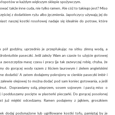
ch kłopotów w każdym większym sklepie spożywczym.
wać także inne cuda, nie tylko ramen. Ale cóż to takiego jest? Miso
ściej z dodatkiem ryżu albo jęczmienia. Japończycy używają jej do
ast naszej kostki rosołowej nadaje się idealnie do potraw, które
 pół godziny, uprzednio je przepłukując na sitku zimną wodą, a
bniutkie paseczki. Jeśli zależy Wam an czasie to użyjcie gotowej
zaoszczędza masę czasu i pracy (ja tak zazwyczaj robię, chyba, że
y do gorącej wody razem z liściem laurowym i zielem angielskimi
ne dodatki/ A zatem dodajemy pokrojony w cienkie paseczki imbir i
alewie olejowej to można dodać pod sam koniec gotowania, a jeśli
 minut. Doprawiamy solą, pieprzem, sosem sojowym i pastą miso o
 podduszamy pocięte w plasterki pieczarki. Do gorącej posolonej
t już miękki odcedzamy. Ramen podajemy z jajkiem, groszkiem
jek dodaj podsmażone lub ugrillowane kostki tofu, pamiętaj by je