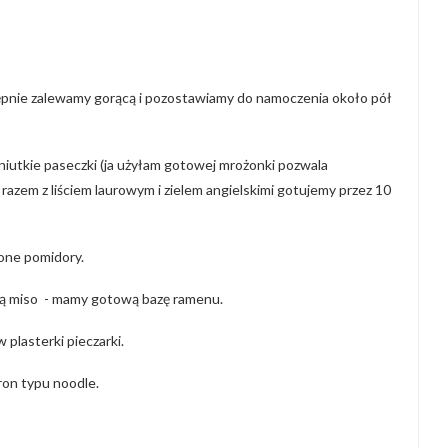
ępnie zalewamy gorącą i pozostawiamy do namoczenia około pół
niutkie paseczki (ja użyłam gotowej mrożonki pozwala
razem z liściem laurowym i zielem angielskimi gotujemy przez 10
zone pomidory.
tą miso - mamy gotową bazę ramenu.
plasterki pieczarki.
on typu noodle.