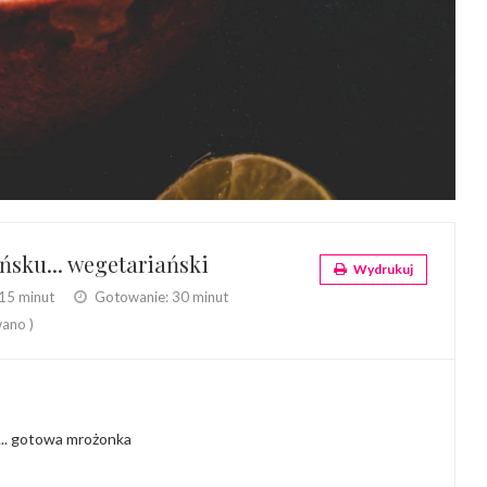
ńsku... wegetariański
Wydrukuj
15 minut
Gotowanie:
30 minut
ano )
... gotowa mrożonka