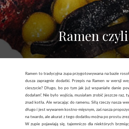
Str
Ramen czyli
Ramen to tradycyjna zupa przygotowywana na bazie rosołu
dusza zapragnie dodatki. Przepis na Ramen w wersji wege
cieszycie? Długo, bo po tym jak już wspaniałe danie pows
dodałam”. Nie było wyjścia, musiałam zrobić jeszcze raz,
znad kotła. Ale wracając do ramenu. Siłą rzeczy nasza we
długo i jest wywarem kostno-mięsnym, zaś nasza propozycj
na twardo, ale akurat z tego dodatku można po prostu zre
W zupie pojawiają się, tajemniczo dla niektórych brzmią