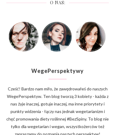
O NAS:
WegePerspektywy
Cześć! Bardzo nam miło, że zawędrowałeś do naszych
WegePerspektyw. Ten blog tworzą 3 kobiety - każda z
nas żyje inaczej, gotuje inaczej, ma inne priorytety i
punkty widzenia - łączy nas jednak wegetarianizm i
chęć promowania diety roślinnej #BezSpiny. To blog nie
tylko dla wegetarian i wegan, wszystkożerców też
zapraszamy do poznania naszych perspektyw!