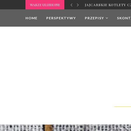
WASZE ULUBIONE
MLEKO ROŚLINNE – JAK
HOME
PERSPEKTYWY
PRZEPISY
SKONTA