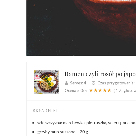
Ramen czyli rosół po japo
Serves:
4
Czas przygotowania:
Ocena
5.0
/5
(
1
Zagłosow
SKŁADNIKI
włoszczyzna:
marchewka, pietruszka, seler i por
albo
grzyby mun suszone – 20 g